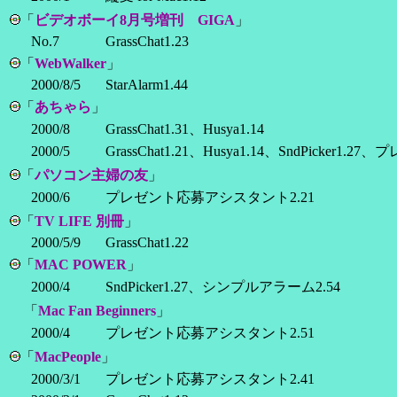
「
ビデオボーイ8月号増刊 GIGA
」
No.7
GrassChat1.23
「
WebWalker
」
2000/8/5
StarAlarm1.44
「
あちゃら
」
2000/8
GrassChat1.31、Husya1.14
2000/5
GrassChat1.21、Husya1.14、SndPick
「
パソコン主婦の友
」
2000/6
プレゼント応募アシスタント2.21
「
TV LIFE 別冊
」
2000/5/9
GrassChat1.22
「
MAC POWER
」
2000/4
SndPicker1.27、シンプルアラーム2.54
「
Mac Fan Beginners
」
2000/4
プレゼント応募アシスタント2.51
「
MacPeople
」
2000/3/1
プレゼント応募アシスタント2.41