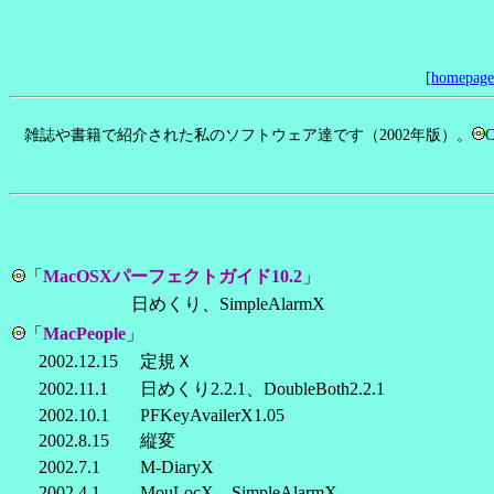
[
homepag
雑誌や書籍で紹介された私のソフトウェア達です（2002年版）。
「
MacOSXパーフェクトガイド10.2
」
日めくり、SimpleAlarmX
「
MacPeople
」
2002.12.15
定規Ｘ
2002.11.1
日めくり2.2.1、DoubleBoth2.2.1
2002.10.1
PFKeyAvailerX1.05
2002.8.15
縦変
2002.7.1
M-DiaryX
2002.4.1
MouLocX、SimpleAlarmX