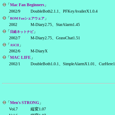
「
Mac Fan Beginners
」
2002/9
DoubleBoth2.1.1、PFKeyAvailerX1.0.4
「
」
ROM Fanシェアウェア
2002
M-Diary2.75、StarAlarm1.45
「
」
日経ネットナビ
2002/7
M-Diary2.75、GrassChat1.51
「
」
ASCII
2002/6
M-DiaryX
「
MAC LIFE
」
2002/1
DoubleBoth1.0.1、SimpleAlarmX1.01、CurHere1
「
Men's STRONG
」
Vol.7
縦変1.07