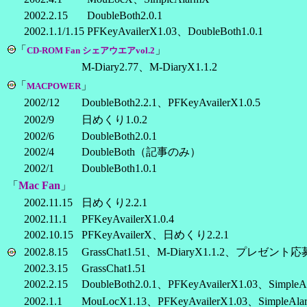
2002.2.15
DoubleBoth2.0.1
2002.1.1/1.15
PFKeyAvailerX1.03、DoubleBoth1.0.1
「
」
CD-ROM Fan シェアウエアvol.2
M-Diary2.77、M-DiaryX1.1.2
「
」
MACPOWER
2002/12
DoubleBoth2.2.1、PFKeyAvailerX1.0.5
2002/9
日めくり1.0.2
2002/6
DoubleBoth2.0.1
2002/4
DoubleBoth（記事のみ）
2002/1
DoubleBoth1.0.1
「
Mac Fan
」
2002.11.15
日めくり2.2.1
2002.11.1
PFKeyAvailerX1.0.4
2002.10.15
PFKeyAvailerX、日めくり2.2.1
2002.8.15
GrassChat1.51、M-DiaryX1.1.2、プレゼント応
2002.3.15
GrassChat1.51
2002.2.15
DoubleBoth2.0.1、PFKeyAvailerX1.03、SimpleA
2002.1.1
MouLocX1.13、PFKeyAvailerX1.03、SimpleAla