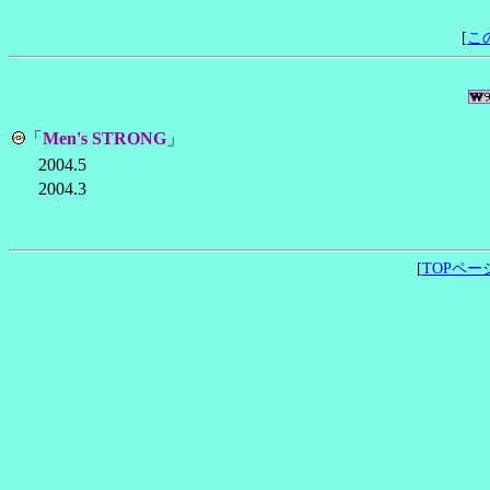
[
こ
「
Men's STRONG
」
2004.5
2004.3
[
TOPペー