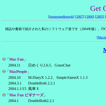
Get 
[
homepage&mook
] [
2007
] [
2006
] [
2005
] 
雑誌や書籍で紹介された私のソフトウェア達です（2004年版）。
[
Maci
M
「
Mac Fan
」
2004.11
日めくり2.6.5、GrassChat
「
MacPeople
」
2004.10
M-DiaryX 1.2.2、SimpleAlarmX 1.1.3
2004.3.1
DoubleBoth 2.2.1
2004.1.1/15
風車Ｘ
「
Mac Fan ビギナーズ
」
2004.1
DoubleBoth2.2.1